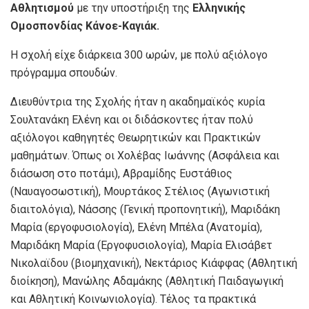
Αθλητισμού
με την υποστήριξη της
Ελληνικής
Ομοσπονδίας Κάνοε-Καγιάκ.
Η σχολή είχε διάρκεια 300 ωρών, με πολύ αξιόλογο
πρόγραμμα σπουδών.
Διευθύντρια της Σχολής ήταν η ακαδημαϊκός κυρία
Σουλτανάκη Ελένη και οι διδάσκοντες ήταν πολύ
αξιόλογοι καθηγητές Θεωρητικών και Πρακτικών
μαθημάτων. Όπως οι Χολέβας Ιωάννης (Ασφάλεια και
διάσωση στο ποτάμι), Αβραμίδης Ευστάθιος
(Ναυαγοσωστική), Μουρτάκος Στέλιος (Αγωνιστική
διαιτολόγια), Νάσσης (Γενική προπονητική), Μαριδάκη
Μαρία (εργοφυσιολογία), Ελένη Μπέλα (Ανατομία),
Μαριδάκη Μαρία (Εργοφυσιολογία), Μαρία Ελισάβετ
Νικολαϊδου (βιομηχανική), Νεκτάριος Κιάφφας (Αθλητική
διοίκηση), Μανώλης Αδαμάκης (Αθλητική Παιδαγωγική
και Αθλητική Κοινωνιολογία). Τέλος τα πρακτικά