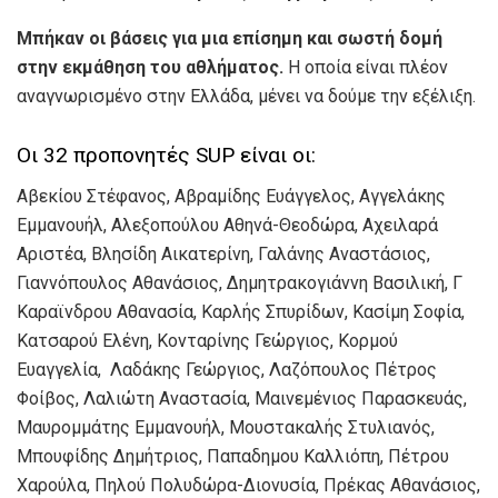
Μπήκαν οι βάσεις για μια επίσημη και σωστή δομή
στην εκμάθηση του αθλήματος.
Η οποία είναι πλέον
αναγνωρισμένο στην Ελλάδα, μένει να δούμε την εξέλιξη.
Οι 32 προπονητές SUP είναι οι:
Αβεκίου Στέφανος, Αβραμίδης Ευάγγελος, Αγγελάκης
Εμμανουήλ, Αλεξοπούλου Αθηνά-Θεοδώρα, Αχειλαρά
Αριστέα, Βλησίδη Αικατερίνη, Γαλάνης Αναστάσιος,
Γιαννόπουλος Αθανάσιος, Δημητρακογιάννη Βασιλική, Γ
Καραϊνδρου Αθανασία, Καρλής Σπυρίδων, Κασίμη Σοφία,
Κατσαρού Ελένη, Κονταρίνης Γεώργιος, Κορμού
Ευαγγελία, Λαδάκης Γεώργιος, Λαζόπουλος Πέτρος
Φοίβος, Λαλιώτη Αναστασία, Μαινεμένιος Παρασκευάς,
Μαυρομμάτης Εμμανουήλ, Μουστακαλής Στυλιανός,
Μπουφίδης Δημήτριος, Παπαδημου Καλλιόπη, Πέτρου
Χαρούλα, Πηλού Πολυδώρα-Διονυσία, Πρέκας Αθανάσιος,