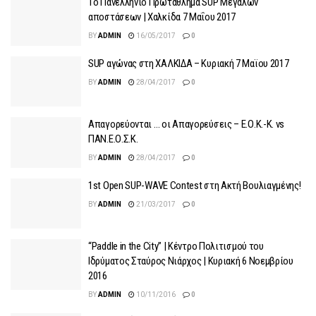
1ο Πανελλήνιο Πρωτάθλημα SUP Μεγάλων
αποστάσεων | Χαλκίδα 7 Μαΐου 2017
BY
ADMIN
16/05/2017
0
SUP αγώνας στη ΧΑΛΚΙΔΑ – Κυριακή 7 Μαϊου 2017
BY
ADMIN
28/04/2017
0
Απαγορεύονται … οι Απαγορεύσεις – Ε.Ο.Κ.-Κ. vs
ΠΑΝ.Ε.Ο.Σ.Κ.
BY
ADMIN
28/04/2017
0
1st Open SUP-WAVE Contest στη Ακτή Βουλιαγμένης!
BY
ADMIN
21/03/2017
0
“Paddle in the City” | Κέντρο Πολιτισμού του
Ιδρύματος Σταύρος Νιάρχος | Κυριακή 6 Νοεμβρίου
2016
BY
ADMIN
10/11/2016
0