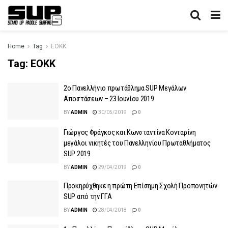
Home
Tag
ΕΟΚΚ
Tag:
ΕΟΚΚ
2o Πανελλήνιο πρωτάθλημα SUP Μεγάλων
Αποστάσεων – 23 Ιουνίου 2019
BY
ADMIN
30/05/2019
0
Γιώργος Φράγκος και Κωνσταντίνα Κονταρίνη
μεγάλοι νικητές του Πανελληνίου Πρωταθλήματος
SUP 2019
BY
ADMIN
29/04/2019
0
Προκηρύχθηκε η πρώτη Eπίσημη Σχολή Προπονητών
SUP από την ΓΓΑ
BY
ADMIN
28/04/2018
0