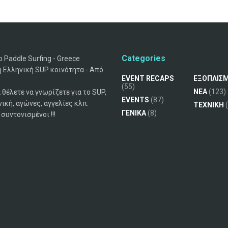
Categories
 Paddle Surfing - Greece
 Ελληνική SUP κοινότητα - Από
EVENT RECAPS
ΕΞΟΠΛΙΣ
(55)
ΝΕΑ
(123)
 θέλετε να γνωρίζετε για το SUP,
EVENTS
(87)
νική, αγώνες, αγγελίες κλπ.
ΤΕΧΝΙΚΗ
(
ΓΕΝΙΚΑ
(8)
συντονισμένοι !!!