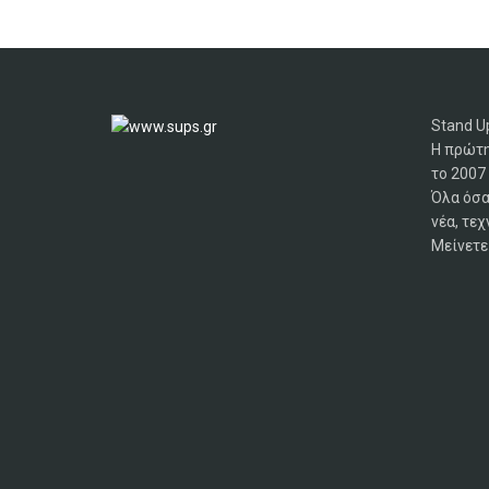
Stand Up
Η πρώτη
το 2007
Όλα όσα
νέα, τεχ
Μείνετε 