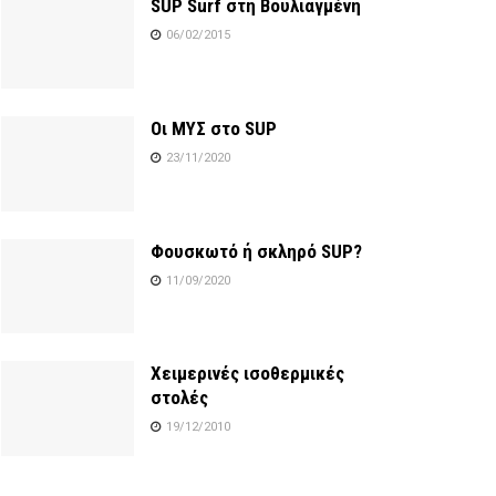
SUP Surf στη Βουλιαγμένη
06/02/2015
Οι ΜΥΣ στο SUP
23/11/2020
Φουσκωτό ή σκληρό SUP?
11/09/2020
Χειμερινές ισοθερμικές
στολές
19/12/2010