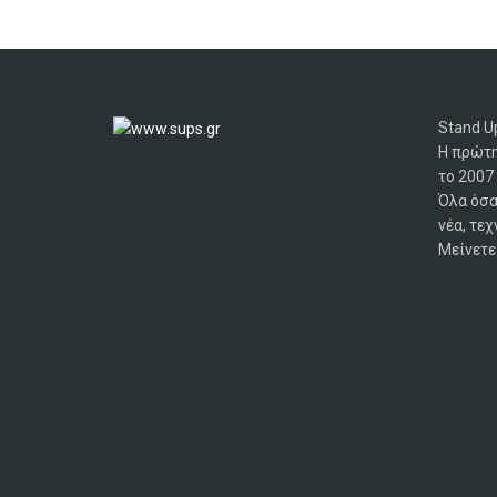
Stand Up
Η πρώτη
το 2007
Όλα όσα
νέα, τεχ
Μείνετε 