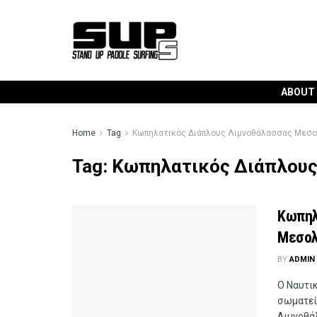
ABOUT
Home
Tag
Κωπηλατικός Διάπλους Λιμνοθάλασσας Μεσο
Tag:
Κωπηλατικός Διάπλους
Κωπηλ
Μεσολ
BY
ADMIN
Ο Ναυτι
σωματεί
Λιμνοθά