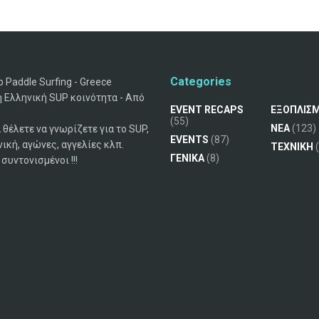
Categories
 Paddle Surfing - Greece
 Ελληνική SUP κοινότητα - Από
EVENT RECAPS
ΕΞΟΠΛΙΣ
(55)
ΝΕΑ
(123)
 θέλετε να γνωρίζετε για το SUP,
EVENTS
(87)
νική, αγώνες, αγγελίες κλπ.
ΤΕΧΝΙΚΗ
(
ΓΕΝΙΚΑ
(8)
συντονισμένοι !!!