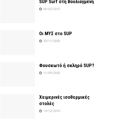
SUP Surf στη Βουλιαγμένη
06/02/2015
Οι ΜΥΣ στο SUP
23/11/2020
Φουσκωτό ή σκληρό SUP?
11/09/2020
Χειμερινές ισοθερμικές
στολές
19/12/2010