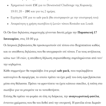
Χρηματικό ποσό
15€
για το Downwind Challenge της Κυριακής
19.01.20 –
20€
και για τις 2 ημέρες
Εγγύηση 10€ για το safe pack (θα επιστραφούν με την επιστροφή του)
Απαραίτητη η χρήση σωσιβίου ή ζωνών τύπου Restube και Leash
Οι On-line δηλώσεις συμμετοχής γίνονται δεκτές μέχρι την
Παρασκευή 17
Ιανουαρίου
, στις 18:00 μ.μ.
Οι Ιατρικές βεβαιώσεις θα προσκομιστούν επί τόπου στο Registration καθώς
και οι υπεύθυνες δηλώσεις που θα υπογραφούν επί τόπου. Για τους ανήλικους
κάτω των 18 ετών, η υπεύθυνη δήλωση συγκατάθεσης συμπληρώνεται από τον/
την κηδεμόνα.
Κάθε συμμετέχων θα παραλάβει ένα μικρό
safe pack
, που περιλαμβάνει
καπνογόνο & σφυρίχτρα, το οποίο πρέπει να έχει μαζί του όση ώρα βρίσκεται
μέσα στη θάλασσα. Πρέπει να φροντίσετε να έχετε κάποιο σακίδιο, ή τσέπη στο
σωσίβιο για να μπορείτε να το τοποθετήσετε.
Επίσης θα πρέπει να φοράει σε όλη τη διάρκεια, την
αναγνωριστική φανέλα
,
έντονου χρώματος που θα του δοθεί από την επιτροπή. Η φανέλα είναι δωρεάν