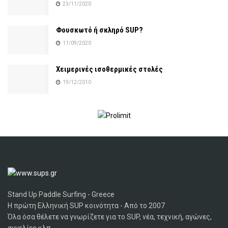
23/11/2020
Φουσκωτό ή σκληρό SUP?
11/09/2020
Χειμερινές ισοθερμικές στολές
19/12/2010
Stand Up Paddle Surfing - Greece
Η πρώτη Ελληνική SUP κοινότητα - Από το 2007
Όλα όσα θέλετε να γνωρίζετε για το SUP, νέα, τεχνική, αγώνες,