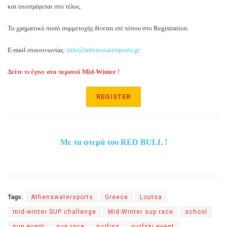
και επιστρέφεται στο τέλος.
Το χρηματικό ποσό συμμετοχής δίνεται επί τόπου στο Registration.
Ε-mail επικοινωνίας:
info@athenswatersports.gr
Δείτε τι έγινε στο περσινό Mid-Winter !
REGISTER
Με τα φτερά του RED BULL !
Tags:
Athenswatersports
Greece
Loutsa
mid-winter SUP challenge
Mid-Winter sup race
school
sup event
sup race
surfing
surfski event