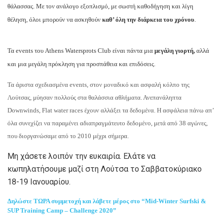
θάλασσας. Με τον ανάλογο εξοπλισμό, με σωστή καθοδήγηση και λίγη
θέληση, όλοι μπορούν να ασκηθούν
καθ’ όλη την διάρκεια του χρόνου
.
Τα events του Athens Watersprots Club είναι πάντα μια
μεγάλη γιορτή,
αλλά
και μια μεγάλη πρόκληση για προσπάθεια και επιδόσεις.
Τα άριστα σχεδιασμένα events, στον μοναδικό και ασφαλή κόλπο της
Λούτσας, μύησαν πολλούς στα θαλάσσια αθλήματα. Ανεπανάληπτα
Downwinds, Flat water races έχουν αλλάξει τα δεδομένα. Η ασφάλεια πάνω απ’
όλα συνεχίζει να παραμένει αδιαπραγμάτευτο δεδομένο, μετά από 38 αγώνες,
που διοργανώσαμε από το 2010 μέχρι σήμερα.
Μη χάσετε λοιπόν την ευκαιρία. Ελάτε να
κωπηλατήσουμε μαζί στη Λούτσα το Σαββατοκύριακο
18-19 Ιανουαρίου.
Δηλώστε ΤΩΡΑ συμμετοχή και λάβετε μέρος στο “Mid-Winter Surfski &
SUP Training Camp – Challenge 2020”