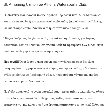
SUP Training Camp του Athens Watersports Club.
Οι συνθήκες αναμένονται τέλειες, αφού το βοριαδάκι των 15-20 Knots αλλά
και το κύμα που θα έχει στρώσει αφού οι βοριάδες ξεκινούν από την Πέμπτη,
θα μας εξασφαλίσουν ιδανικές συνθήκες στην καρδιά του χειμώνα.
Όλες οι διαδρομές, θα γίνουν εντός του κόλπου της Λούτσας, για λόγους
ασφαλείας. Έτσι το κλασικό
Downwind Λούτσα-Βραυρώνα των 8 Km
, είναι
αυτό που επιλέχθηκε σύμφωνα με την πρόγνωση.
Προσοχή!!!
Όσοι έχουν μακρά αποχή από την θάλασσα, όσοι δεν είναι
συνηθισμένοι στις χειμωνιάτικες συνθήκες και θερμοκρασίες, ή δεν έχουν τον
ανάλογο εξοπλισμό (
ισοθερμική φόρμα, παπουτσάκια, γάντια και σκούφο
neoprene)
να μη το δοκιμάσουν.
Παρ’ όλα αυτά, αυτό το event αποτελεί μιας πρώτης τάξεως ευκαιρία για όλους
τους φίλους των θαλάσσιων αθλημάτων, καθώς θα διαπιστώσουν, ότι ο
χειμώνας είναι μια καλή εποχή για δραστηριότητες στο φυσικό περιβάλλον της