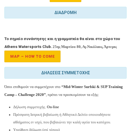
ΔΙΑΔΡΟΜΗ
To σημείο συνάντησης και η γραμματεία θα είναι στο χώρο του
Athens Watersports Club
. 25ης Μαρτίου 80, Αγ.Νικόλαος, Άρτεμις
MAP – HOW TO COME
ΔΗΛΩΣΕΙΣ ΣΥΜΜΕΤΟΧΗΣ
Όσοι επιθυμούν να συμμετέχουν στο
“Mid-Winter Surfski & SUP Training
Camp – Challenge 2020”
, πρέπει να προσκομίσουν τα εξής:
Δήλωση συμμετοχής.
On-line
Πρόσφατη Ιατρική βεβαίωση ή Αθλητικό Δελτίο οποιουδήποτε
αθλήματος εν ισχύ, που βεβαιώνει την καλή υγεία του κατόχου.
Υπεύθυνη δήλωση (επί τόπου)