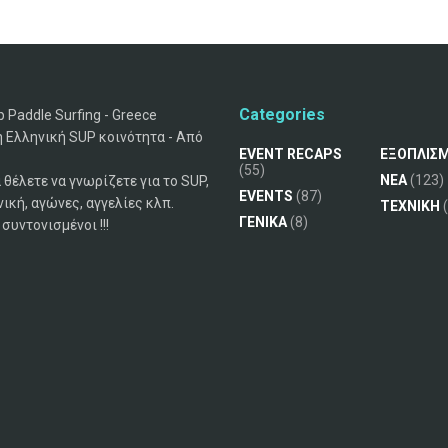
Categories
 Paddle Surfing - Greece
 Ελληνική SUP κοινότητα - Από
EVENT RECAPS
ΕΞΟΠΛΙΣ
(55)
ΝΕΑ
(123)
 θέλετε να γνωρίζετε για το SUP,
EVENTS
(87)
νική, αγώνες, αγγελίες κλπ.
ΤΕΧΝΙΚΗ
(
ΓΕΝΙΚΑ
(8)
συντονισμένοι !!!