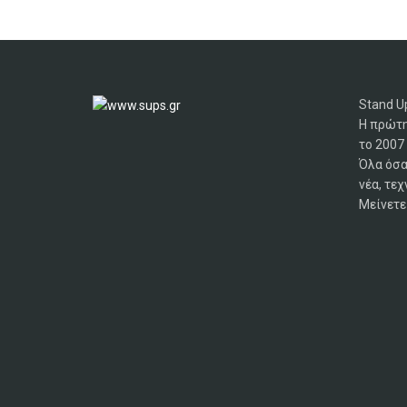
Stand Up
Η πρώτη
το 2007
Όλα όσα
νέα, τεχ
Μείνετε 