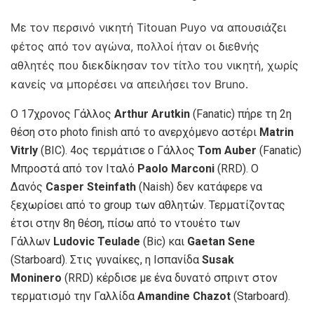
Με τον περσινό νικητή Titouan Puyo να απουσιάζει
φέτος από τον αγώνα, πολλοί ήταν οι διεθνής
αθλητές που διεκδίκησαν τον τίτλο του νικητή, χωρίς
κανείς να μπορέσει να απειλήσει τον Bruno.
Ο 17χρονος Γάλλος
Arthur Arutkin
(Fanatic) πήρε τη 2η
θέση στο photo finish από το ανερχόμενο αστέρι
Matrin
Vitrly
(BIC). 4ος τερμάτισε ο Γάλλος
Tom Auber
(Fanatic)
Μπροστά από τον Ιταλό
Paolo Marconi
(RRD). O
Δανός
Casper Steinfath
(Naish) δεν κατάφερε να
ξεχωρίσει από το group των αθλητών. Τερματίζοντας
έτσι στην 8η θέση, πίσω από το ντουέτο των
Γάλλων
Ludovic Teulade
(Bic) και
Gaetan Sene
(Starboard). Στις γυναίκες, η Ισπανίδα
Susak
Moninero
(RRD) κέρδισε με ένα δυνατό σπριντ στον
τερματισμό την Γαλλίδα
Amandine Chazot
(Starboard).