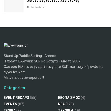
Χειμερινές ισοθερμικές στολές
19/12/2010
Stand Up Paddle Surfing - Greece
Η πρώτη Ελληνική SUP κοινότητα - Από το 2007
Όλα όσα θέλετε να γνωρίζετε για το SUP, νέα, τεχνική, αγώνες,
αγγελίες κλπ.
Μείνετε συντονισμένοι !!!
Categories
EVENT RECAPS
(55)
ΕΞΟΠΛΙΣΜΟΣ
(4)
EVENTS
(87)
ΝΕΑ
(123)
ΓΕΝΙΚΑ
(8)
ΤΕΧΝΙΚΗ
(19)