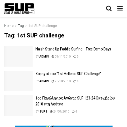
Home
Tag
1st SUP challenge
Tag:
1st SUP challenge
Naish Stand Up Paddle Surfing – Free Demo Days
BY
ADMIN
03/11/2010
0
Χορηγοί του “1st Hellenic SUP Challenge”
BY
ADMIN
26/10/2010
0
1ος Πανελλήνιος Αγώνας SUP | 23-24 Οκτωβρίου
2010 στη Λούτσα
BY
SUPS
24/09/2010
0