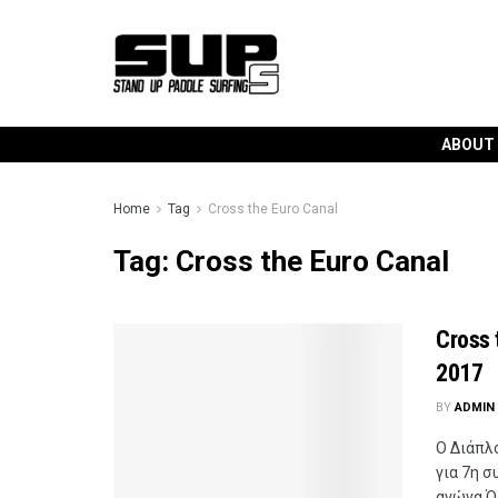
ABOUT
Home
Tag
Cross the Euro Canal
Tag:
Cross the Euro Canal
Cross 
2017
BY
ADMIN
Ο Διάπλ
για 7η σ
αγώνα Ό