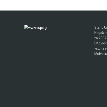
Stand Up
Η πρώτη
το 2007
Όλα όσα
νέα, τεχ
Μείνετε 