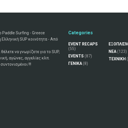
Categories
 Paddle Surfing - Greece
 Ελληνική SUP κοινότητα - Από
EVENT RECAPS
ΕΞΟΠΛΙΣ
(55)
ΝΕΑ
(123)
 θέλετε να γνωρίζετε για το SUP,
EVENTS
(87)
νική, αγώνες, αγγελίες κλπ.
ΤΕΧΝΙΚΗ
(
ΓΕΝΙΚΑ
(8)
συντονισμένοι !!!