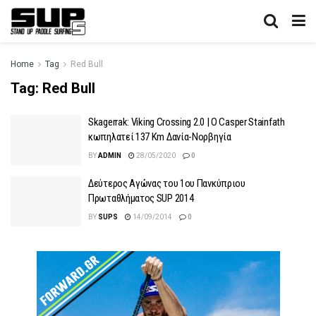
Home
Tag
Red Bull
Tag:
Red Bull
Skagerrak: Viking Crossing 2.0 | O Casper Stainfath
κωπηλατεί 137 Km Δανία-Νορβηγία
BY
ADMIN
28/05/2020
0
Δεύτερος Αγώνας του 1ου Πανκύπριου
Πρωταθλήματος SUP 2014
BY
SUPS
14/09/2014
0