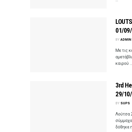
LOUTS
01/09
BY
ADMIN
Με τις κ
αμετάβλη
καιρού ..
3rd He
29/10
BY
SUPS
Λούτσα 
σύμμαχο 
δόθηκε η 