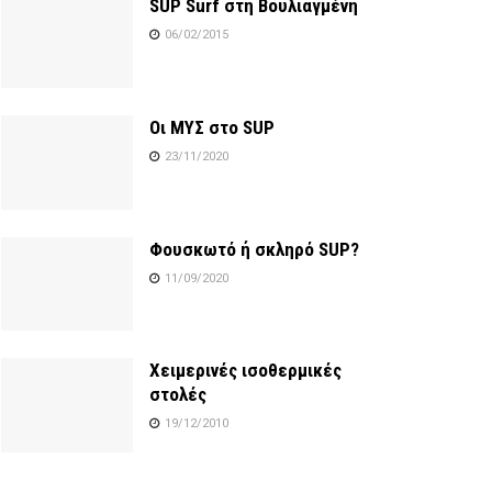
SUP Surf στη Βουλιαγμένη
06/02/2015
Οι ΜΥΣ στο SUP
23/11/2020
Φουσκωτό ή σκληρό SUP?
11/09/2020
Χειμερινές ισοθερμικές
στολές
19/12/2010