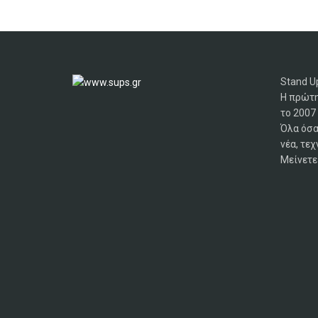
Stand Up
Η πρώτη
το 2007
Όλα όσα
νέα, τεχ
Μείνετε 