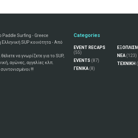
Categories
 Paddle Surfing - Greece
 Ελληνική SUP κοινότητα - Από
EVENT RECAPS
ΕΞΟΠΛΙΣ
(55)
ΝΕΑ
(123)
 θέλετε να γνωρίζετε για το SUP,
EVENTS
(87)
νική, αγώνες, αγγελίες κλπ.
ΤΕΧΝΙΚΗ
(
ΓΕΝΙΚΑ
(8)
συντονισμένοι !!!