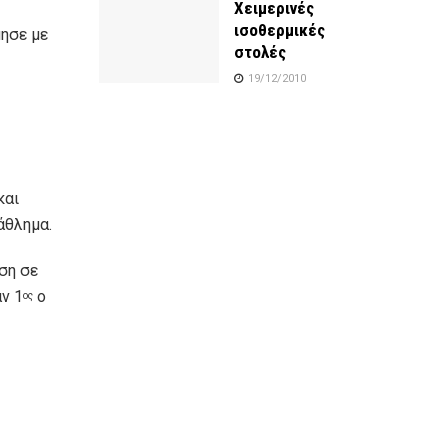
Χειμερινές
ισοθερμικές
μησε με
στολές
19/12/2010
και
άθλημα.
ηση σε
αν 1
ο
ος