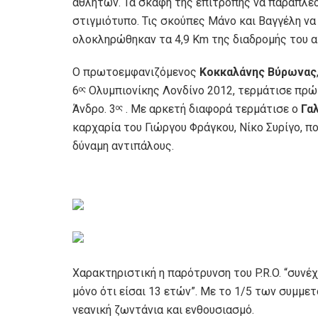
αθλητών. Τα σκάφη της επιτροπής να παραπλέο
στιγμιότυπο. Τις σκούπες Μάνο και Βαγγέλη ν
ολοκληρώθηκαν τα 4,9 Κm της διαδρομής του α
Ο πρωτοεμφανιζόμενος
Κοκκαλάνης Βύρωνας
6
Ολυμπιονίκης Λονδίνο 2012, τερμάτισε πρώ
ος
Άνδρο. 3
. Με αρκετή διαφορά τερμάτισε ο
Γα
ος
καρχαρία του Γιώργου Φράγκου, Νίκο Συρίγο, πο
δύναμη αντιπάλους.
s
Χαρακτηριστική η παρότρυνση του P.R.O. “συνέχ
μόνο ότι είσαι 13 ετών”. Με το 1/5 των συμμετο
νεανική ζωντάνια και ενθουσιασμό.