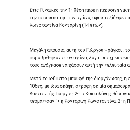
Στις Γυναίκες την 1
θέση πήρε η περυσινή νική
η
την παρουσία της τον αγώνα, αφού ταξίδεψε από
Κωνσταντίνα Κονταρίνη (14 ετών).
Μεγάλη απουσία, αυτή του Γιώργου Φράγκου, το
παραβρέθηκαν στον αγώνα, λόγω υποχρεώσεων 
τους ανάγκασε να χάσουν αυτή την τελευταία 
Μετά το refill στο μπουφέ της διοργάνωσης, η 
10δες, με ίδια σκάφη, στροφή σε μία σημαδούρα
Κωσταντής Γιώργος, 2
ο Κοκκαλάνης Βύρωνας
ος
τερμάτισαν 1
η Κονταρίνη Κωνσταντίνα, 2
η Π
η
η