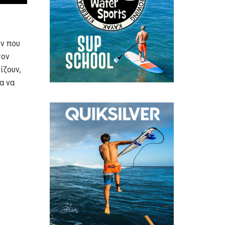
ών που
τον
ίζουν,
α να