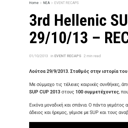
Home
ΝΕΑ
EVENT RECAPS
3rd Hellenic S
29/10/13 – RE
01/10/2013
in
EVENT RECAPS
2 min read
Λούτσα 29/9/2013. Σταθμός στην ιστορία το
Με σύμμαχο τις τέλειες καιρικές συνθήκες, άπν
SUP CUP 2013
στους
100 συμμετέχοντες
, πο
Εικόνα μοναδική και σπάνια. Ο πάντα γεμάτος 
άδειος και ήρεμος, γέμισε με SUP και τους ανα