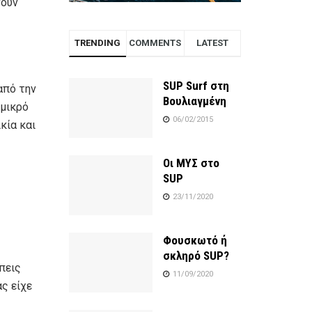
νουν
TRENDING
COMMENTS
LATEST
SUP Surf στη
πό την
Βουλιαγμένη
 μικρό
06/02/2015
κία και
Οι ΜΥΣ στο
SUP
23/11/2020
Φουσκωτό ή
σκληρό SUP?
πεις
11/09/2020
ας είχε