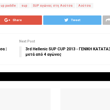
 up paddle
sup
SUP αγώνας στη Λούτσα
Λούτσα
Share
Tweet
Next Post
σα |
3rd Hellenic SUP CUP 2013 - ΓΕΝΙΚΗ ΚΑΤΑΤΑ
μετά από 4 αγώνες