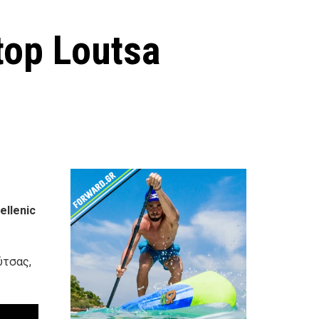
top Loutsa
ellenic
ύτσας,