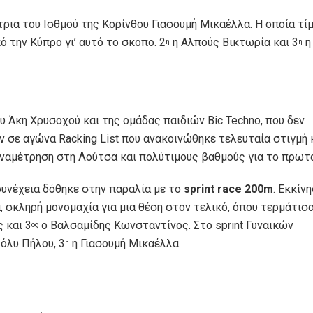
τρια του Ισθμού της Κορίνθου Γιασουμή Μικαέλλα. Η οποία τί
 την Κύπρο γι’ αυτό το σκοπο. 2
η Αλπούς Βικτωρία και 3
η
η
η
υ Άκη Χρυσοχού και της ομάδας παιδιών Bic Techno, που δεν
σε αγώνα Racking List που ανακοινώθηκε τελευταία στιγμή 
αναμέτρηση στη Λούτσα και πολύτιμους βαθμούς για το πρωτ
συνέχεια δόθηκε στην παραλία με το
sprint race 200m
. Εκκίν
, σκληρή μονομαχία για μια θέση στον τελικό, όπου τερμάτισ
 και 3
ο Βαλσαμίδης Κωνσταντίνος. Στο sprint Γυναικών
ος
όλυ Πήλου, 3
η Γιασουμή Μικαέλλα.
η