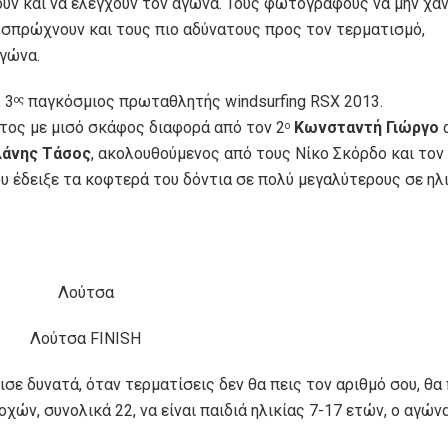
υν και να ελέγχουν τον αγώνα. Τους φωτογράφους να μην χά
α σπρώχνουν και τους πιο αδύνατους προς τον τερματισμό,
γώνα.
, 3
παγκόσμιος πρωταθλητής windsurfing RSX 2013.
ος
τος με μισό σκάφος διαφορά από τον 2
Κωνσταντή Γιώργο
α
ο
λάνης Τάσος
, ακολουθούμενος από τους Νίκο Σκόρδο και τον
υ έδειξε τα κοφτερά του δόντια σε πολύ μεγαλύτερους σε ηλι
ισε δυνατά, όταν τερματίσεις δεν θα πεις τον αριθμό σου, θα 
χών, συνολικά 22, να είναι παιδιά ηλικίας 7-17 ετών, ο αγών