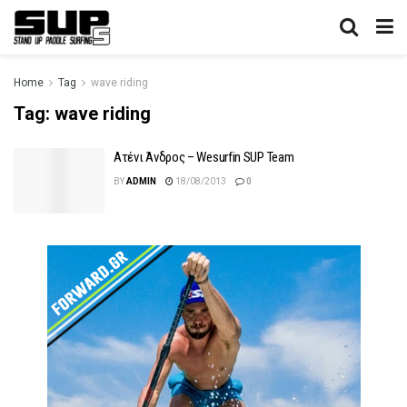
Home
Tag
wave riding
Tag:
wave riding
Aτένι Άνδρος – Wesurfin SUP Team
BY
ADMIN
18/08/2013
0