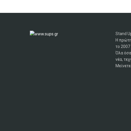
Stand Up
Η πρώτη
το 2007
Όλα όσα
νέα, τεχ
Μείνετε 