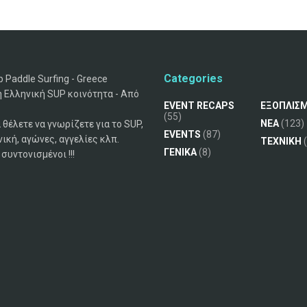
Categories
 Paddle Surfing - Greece
 Ελληνική SUP κοινότητα - Από
EVENT RECAPS
ΕΞΟΠΛΙΣ
(55)
ΝΕΑ
(123)
 θέλετε να γνωρίζετε για το SUP,
EVENTS
(87)
νική, αγώνες, αγγελίες κλπ.
ΤΕΧΝΙΚΗ
(
ΓΕΝΙΚΑ
(8)
συντονισμένοι !!!