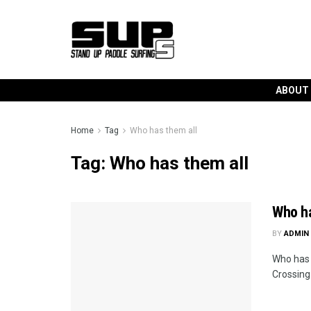
ABOUT
Home
Tag
Who has them all
Tag:
Who has them all
Who ha
BY
ADMIN
Who has 
Crossing