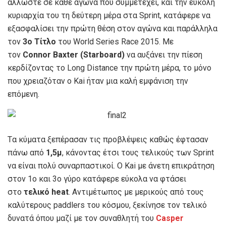
άλλωστε σε κάθε αγώνα που συμμετέχει, και την εύκολη
κυριαρχία του τη δεύτερη μέρα στα Sprint, κατάφερε να
εξασφαλίσει την πρώτη θέση στον αγώνα και παράλληλα
τον
3ο Τίτλο
του World Series Race 2015. Με
τον
Connor Baxter (Starboard)
να αυξάνει την πίεση
κερδίζοντας το Long Distance την πρώτη μέρα, το μόνο
που χρειαζόταν ο Kai ήταν μια καλή εμφάνιση την
επόμενη.
Tα κύματα ξεπέρασαν τις προβλέψεις καθώς έφτασαν
πάνω από
1,5μ
, κάνοντας έτσι τους τελικούς των Sprint
να είναι πολύ συναρπαστικοί. Ο Kai με άνετη επικράτηση
στον 1ο και 3ο γύρο κατάφερε εύκολα να φτάσει
στο
τελικό heat
. Αντιμέτωπος με μερικούς από τους
καλύτερους paddlers του κόσμου, ξεκίνησε τον τελικό
δυνατά όπου μαζί με τον συναθλητή του
Casper