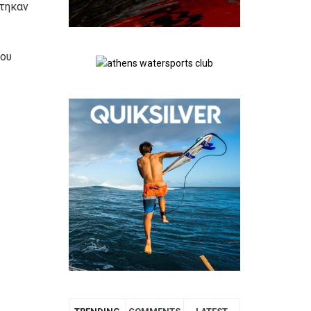
στηκαν
του