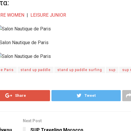
τα:
URE WOMEN
|
LEISURE JUNIOR
de Paris
stand up paddle
stand up paddle surfing
sup
sup 
Share
Tweet
Next Post
άγκου
SUP Traveling Morocco