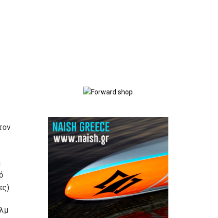
τον
ή
ό
ες)
χλμ