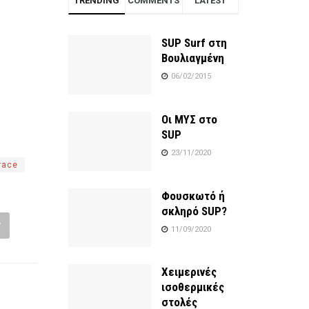
TRENDING
COMMENTS
LATEST
SUP Surf στη
Βουλιαγμένη
06/02/2015
Οι ΜΥΣ στο
SUP
23/11/2020
race
Φουσκωτό ή
σκληρό SUP?
11/09/2020
Χειμερινές
ισοθερμικές
στολές