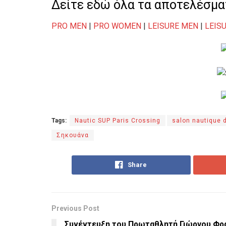
Δείτε εδώ όλα τα αποτελέσμα
PRO MEN
|
PRO WOMEN
|
LEISURE MEN
|
LEIS
Tags:
Nautic SUP Paris Crossing
salon nautique 
Σηκουάνα
Share
Previous Post
Συνέντευξη του Πρωταθλητή Γιώργου Φρ