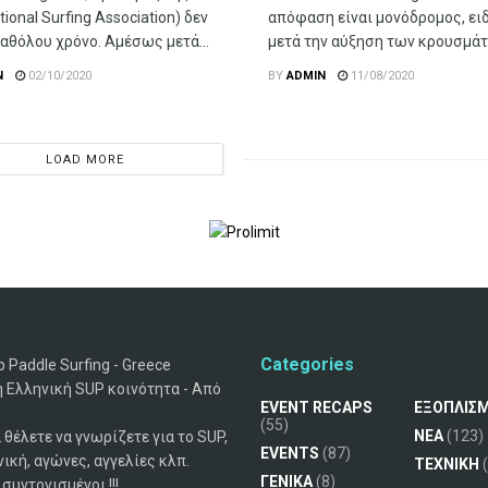
tional Surfing Association) δεν
απόφαση είναι μονόδρομος, ει
αθόλου χρόνο. Αμέσως μετά...
μετά την αύξηση των κρουσμάτω
N
02/10/2020
BY
ADMIN
11/08/2020
LOAD MORE
Categories
 Paddle Surfing - Greece
 Ελληνική SUP κοινότητα - Από
EVENT RECAPS
ΕΞΟΠΛΙΣ
(55)
ΝΕΑ
(123)
 θέλετε να γνωρίζετε για το SUP,
EVENTS
(87)
νική, αγώνες, αγγελίες κλπ.
ΤΕΧΝΙΚΗ
(
ΓΕΝΙΚΑ
(8)
συντονισμένοι !!!