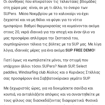
Οι συνθήκες που επικρατούν τις τελευταίες βδομάδες
στη χώρα μας είναι, αν μη τι άλλο, το όνειρο των
SUPers. Μέσα Νοεμβρίου με το καλοκαίρι να έχει
ξεχαστεί και να μη θέλει να φύγει για το νότιο
ημισφαίριο. Βαθμοί θερμοκρασίας να κυμαίνονται ακόμα
στους 20, νερά ιδανικά για την εποχή και έναν ήλιο να
μας προσφέρει απλόχερα την ζεστασιά του,
συμπληρώνουν τέλεια τις βόλτες με τα SUP μας. Με λίγα
λόγια, ιδανικές μέρες για ένα ακόμα
SUP FREE DEMO
!
Γιατί όμως να κωπηλατείτε μόνοι, την στιγμή που
υπάρχουν άλλοι τόσοι SUPers? Naish SUP, Select
paddles, Windsurfing club Αίολος και ο Κυριάκος Στέλλας
σας προσφέρουν ένα Σαββατοκύριακο γεμάτο SUP.
Με ξεχωριστές ώρες, για να δοκιμάσετε σανίδια και
κουπιά, να ανταλλάξετε απόψεις και να συναντηθείτε με
τους φίλους σας διασκεδάζοντας διαφορετικά. Φυσικά