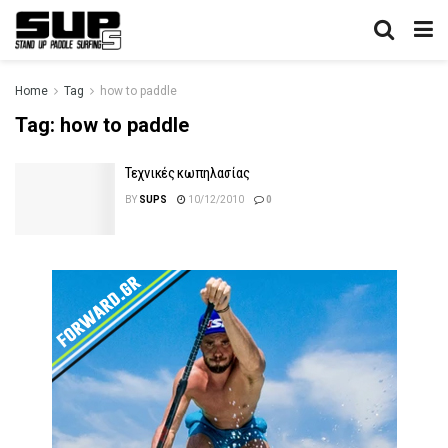
Home
Tag
how to paddle
Tag:
how to paddle
Τεχνικές κωπηλασίας
BY
SUPS
10/12/2010
0