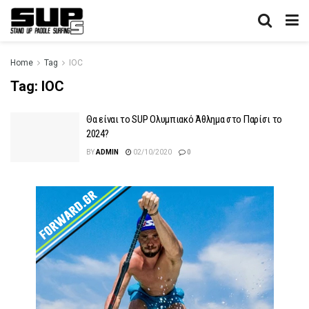
Home
Tag
IOC
Tag:
IOC
Θα είναι το SUP Ολυμπιακό Άθλημα στο Παρίσι το
2024?
BY
ADMIN
02/10/2020
0