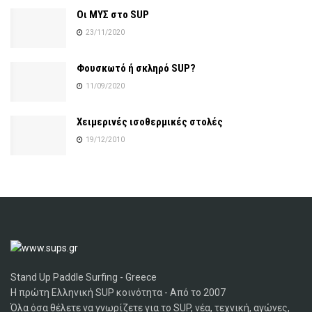
Οι ΜΥΣ στο SUP
23/11/2020
Φουσκωτό ή σκληρό SUP?
11/09/2020
Χειμερινές ισοθερμικές στολές
19/12/2010
Stand Up Paddle Surfing - Greece
Η πρώτη Ελληνική SUP κοινότητα - Από το 2007
Όλα όσα θέλετε να γνωρίζετε για το SUP, νέα, τεχνική, αγώνες,