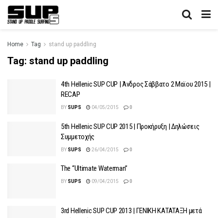
Home
Tag
stand up paddling
Tag:
stand up paddling
4th Hellenic SUP CUP | Άνδρος Σάββατο 2 Μαϊου 2015 |
RECAP
BY
SUPS
04/05/2015
0
5th Hellenic SUP CUP 2015 | Προκήρυξη | Δηλώσεις
Συμμετοχής
BY
SUPS
26/04/2015
0
The “Ultimate Waterman”
BY
SUPS
09/04/2015
0
3rd Hellenic SUP CUP 2013 | ΓΕΝΙΚΗ ΚΑΤΑΤΑΞΗ μετά