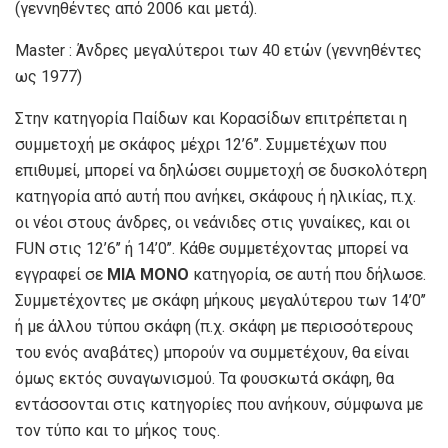
(γεννηθέντες από 2006 και μετά).
Master : Άνδρες μεγαλύτεροι των 40 ετών (γεννηθέντες
ως 1977)
Στην κατηγορία Παίδων και Κορασίδων επιτρέπεται η
συμμετοχή με σκάφος μέχρι 12’6’’. Συμμετέχων που
επιθυμεί, μπορεί να δηλώσει συμμετοχή σε δυσκολότερη
κατηγορία από αυτή που ανήκει, σκάφους ή ηλικίας, π.χ.
οι νέοι στους άνδρες, οι νεάνιδες στις γυναίκες, και οι
FUN στις 12’6’’ ή 14’0’’. Κάθε συμμετέχοντας μπορεί να
εγγραφεί σε
ΜΙΑ ΜΟΝΟ
κατηγορία, σε αυτή που δήλωσε.
Συμμετέχοντες με σκάφη μήκους μεγαλύτερου των 14’0’’
ή με άλλου τύπου σκάφη (π.χ. σκάφη με περισσότερους
του ενός αναβάτες) μπορούν να συμμετέχουν, θα είναι
όμως εκτός συναγωνισμού. Τα φουσκωτά σκάφη, θα
εντάσσονται στις κατηγορίες που ανήκουν, σύμφωνα με
τον τύπο και το μήκος τους.