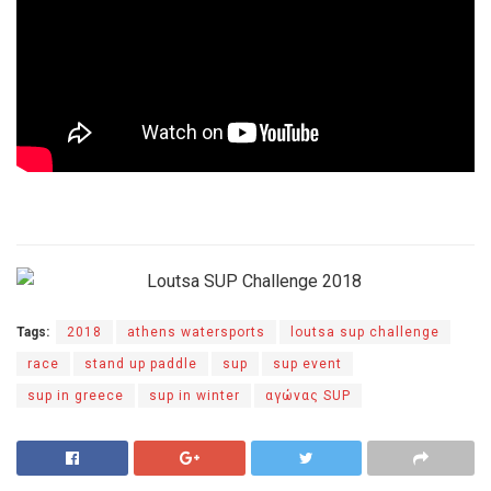
Tags:
2018
athens watersports
loutsa sup challenge
race
stand up paddle
sup
sup event
sup in greece
sup in winter
αγώνας SUP