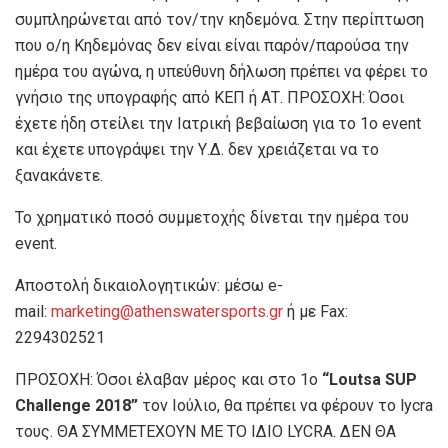
συμπληρώνεται από τον/την κηδεμόνα. Στην περίπτωση
που ο/η Κηδεμόνας δεν είναι είναι παρόν/παρούσα την
ημέρα του αγώνα, η υπεύθυνη δήλωση πρέπει να φέρει το
γνήσιο της υπογραφής από ΚΕΠ ή ΑΤ. ΠΡΟΣΟΧΗ: Όσοι
έχετε ήδη στείλει την Ιατρική βεβαίωση για το 1ο event
και έχετε υπογράψει την Υ.Δ. δεν χρειάζεται να το
ξανακάνετε.
Το χρηματικό ποσό συμμετοχής δίνεται την ημέρα του
event.
Αποστολή δικαιολογητικών: μέσω e-
mail:
marketing@athenswatersports.gr
ή με Fax:
2294302521
ΠΡΟΣΟΧΗ: Όσοι έλαβαν μέρος και στο 1ο
“Loutsa SUP
Challenge 2018”
τον Ιούλιο, θα πρέπει να φέρουν το lycra
τους. ΘΑ ΣΥΜΜΕΤΕΧΟΥΝ ΜΕ ΤΟ ΙΔΙΟ LYCRA. ΔΕΝ ΘΑ