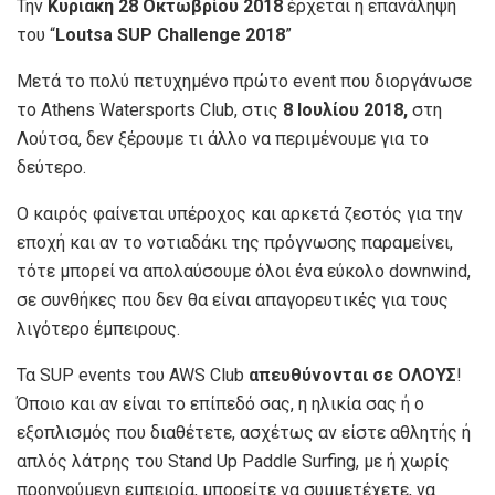
Την
Κυριακή 28 Οκτωβρίου 2018
έρχεται η επανάληψη
του “
Loutsa SUP Challenge 2018
”
Μετά το πολύ πετυχημένο πρώτο event που διοργάνωσε
το Athens Watersports Club, στις
8 Ιουλίου 2018,
στη
Λούτσα, δεν ξέρουμε τι άλλο να περιμένουμε για το
δεύτερο.
1st Loutsa SUP Challenge 2018
Ο καιρός φαίνεται υπέροχος και αρκετά ζεστός για την
εποχή και αν το νοτιαδάκι της πρόγνωσης παραμείνει,
τότε μπορεί να απολαύσουμε όλοι ένα εύκολο downwind,
σε συνθήκες που δεν θα είναι απαγορευτικές για τους
λιγότερο έμπειρους.
1st Loutsa SUP Challenge 2018
Τα SUP events του AWS Club
απευθύνονται σε ΟΛΟΥΣ
!
Όποιο και αν είναι το επίπεδό σας, η ηλικία σας ή ο
εξοπλισμός που διαθέτετε, ασχέτως αν είστε αθλητής ή
απλός λάτρης του Stand Up Paddle Surfing, με ή χωρίς
προηγούμενη εμπειρία, μπορείτε να συμμετέχετε, να