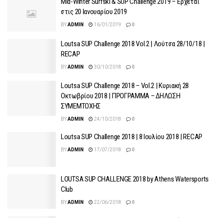
Mid-Winter Surfski & SUP Challenge 2019 – Έρχεται
στις 20 Ιανουαρίου 2019
BY
ADMIN
16/01/2019
0
Loutsa SUP Challenge 2018 Vol.2 | Λούτσα 28/10/18 |
RECAP
BY
ADMIN
30/10/2018
0
Loutsa SUP Challenge 2018 – Vol.2 | Κυριακή 28
Οκτωβρίου 2018 | ΠΡΟΓΡΑΜΜΑ – ΔΗΛΩΣΗ
ΣΥΜΕΜΤΟΧΗΣ
BY
ADMIN
24/10/2018
0
Loutsa SUP Challenge 2018 | 8 Ιουλίου 2018 | RECAP
BY
ADMIN
17/07/2018
0
LOUTSA SUP CHALLENGE 2018 by Athens Watersports
Club
BY
ADMIN
22/06/2018
0