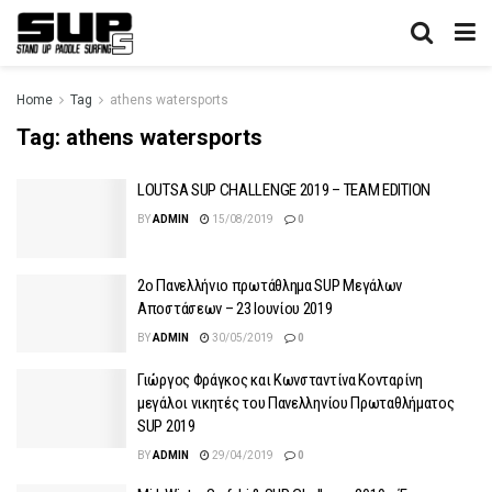
Home
Tag
athens watersports
Tag:
athens watersports
LOUTSA SUP CHALLENGE 2019 – TEAM EDITION
BY
ADMIN
15/08/2019
0
2o Πανελλήνιο πρωτάθλημα SUP Μεγάλων
Αποστάσεων – 23 Ιουνίου 2019
BY
ADMIN
30/05/2019
0
Γιώργος Φράγκος και Κωνσταντίνα Κονταρίνη
μεγάλοι νικητές του Πανελληνίου Πρωταθλήματος
SUP 2019
BY
ADMIN
29/04/2019
0