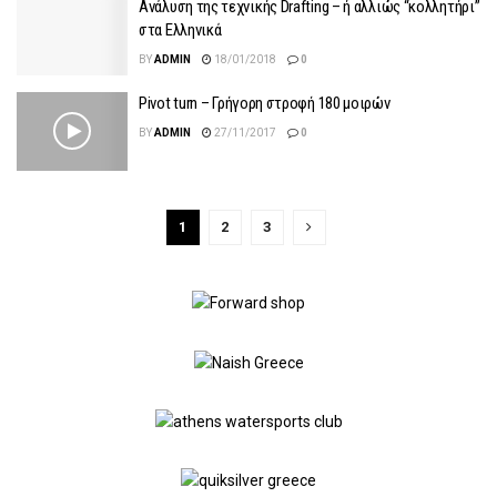
Ανάλυση της τεχνικής Drafting – ή αλλιώς “κολλητήρι”
στα Ελληνικά
BY
ADMIN
18/01/2018
0
Pivot turn – Γρήγορη στροφή 180 μοιρών
BY
ADMIN
27/11/2017
0
1
2
3