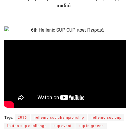
παιδιά:
Tags:
2016
hellenic sup championship
hellenic sup cup
loutsa sup challenge
sup event
sup in greece