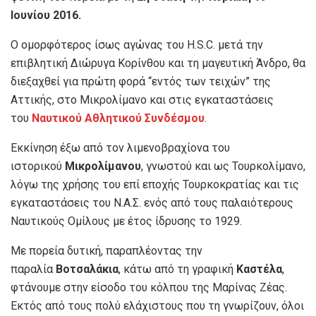
Ιουνίου 2016.
Ο ομορφότερος ίσως αγώνας του H.S.C. μετά την
επιβλητική Διώρυγα Κορίνθου και τη μαγευτική Άνδρο, θα
διεξαχθεί για πρώτη φορά “εντός των τειχών” της
Αττικής, στο Μικρολίμανο και στις εγκαταστάσεις
του
Ναυτικού Αθλητικού Συνδέσμου
.
Εκκίνηση έξω από τον λιμενοβραχίονα του
ιστορικού
Μικρολίμανου
, γνωστού και ως Τουρκολίμανο,
λόγω της χρήσης του επί εποχής Τουρκοκρατίας και τις
εγκαταστάσεις του Ν.Α.Σ. ενός από τους παλαιότερους
Ναυτικούς Ομίλους με έτος ίδρυσης το 1929.
Με πορεία δυτική, παραπλέοντας την
παραλία
Βοτσαλάκια
, κάτω από τη γραφική
Καστέλα
,
φτάνουμε στην είσοδο του κόλπου της Μαρίνας Ζέας.
Εκτός από τους πολύ ελάχιστους που τη γνωρίζουν, όλοι