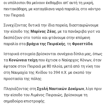
οι υπόλοιποι θα μείνουν έκθαμβοι απ’ αυτή τη μικρή,
πεντακάθαρη, με καταγάλανα νερά παραλία, στο κέντρο
του Πειραιά.
Συνεχίζοντας δυτικά την ίδια πορεία, διασταυρώνουμε
την είσοδο της
Μαρίνας Ζέας
, με τα πανάκριβα γιοτ να
δεσπόζουν στο τοπίο και φτάνουμε στην επόμενη
παραλία στα
βράχια της Πειραϊκής
, τη
Φρεαττύδα
.
Ιστορικά στοιχεία βρίσκονται συνέχεια δίπλα μας, όπως
τα
Κονώνεια τείχη
που έχτισε ο Ναύαρχος Κόνων, όταν
έφτασε στον Πειραιά με 80 πλοία, μετά από τη νίκη του
στη Ναυμαχία της Κνίδου το 394 π.Χ. με σκοπό την
προστασία της πόλης.
Πλησιάζοντας στη
Σχολή Ναυτικών Δοκίμων
, λίγο πριν
την είσοδο του Λιμένος Πειραιώς, βρίσκουμε τη
σημαδούρα επιστροφής.