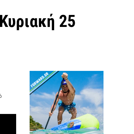
 Κυριακή 25
.
Loutsa
ό