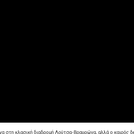
να στη κλασική διαδρομή Λούτσα-Βραυρώνα, αλλά ο καιρός δ