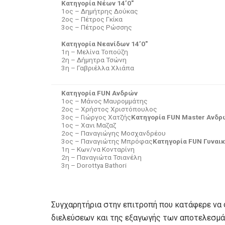
Κατηγορία Νέων 14’0″
1ος – Δημήτρης Δούκας
2ος – Πέτρος Γκίκα
3ος – Πέτρος Ρώσσης
Κατηγορία Νεανίδων 14’0″
1η – Μελίνα Τοπούζη
2η – Δήμητρα Τσώνη
3η – Γαβριέλλα Χλιάπα
Κατηγορία FUN Ανδρών
1ος – Μάνος Μαυρομμάτης
2ος – Χρήστος Χριστόπουλος
3ος – Γιώργος Χατζής
Κατηγορία FUN Master Ανδρ
1ος – Χανι Μαζαζ
2ος – Παναγιώγης Μοσχανδρέου
3ος – Παναγιώτης Μπρόφας
Κατηγορία FUN Γυναι
1η – Κων/να Κονταρίνη
2η – Παναγιώτα Τσιανέλη
3η – Dorottya Bathori
Συγχαρητήρια στην επιτροπή που κατάφερε να 
διελεύσεων και της εξαγωγής των αποτελεσμά