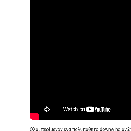
Όλοι περίμεναν ένα πολυπόθητο downwind αγώ