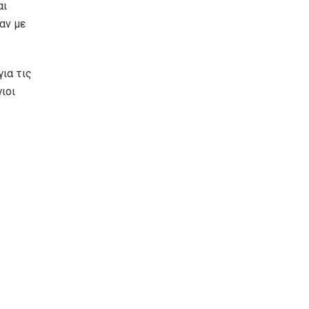
αι
αν με
για τις
γιοι