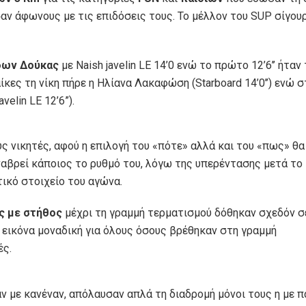
αν άφωνους με τις επιδόσεις τους. Το μέλλον του SUP σίγου
δων Δούκας
με Naish javelin LE 14’0 ενώ το πρώτο 12’6’’ ήταν
αίκες τη νίκη πήρε η Ηλίανα Λακαφώση (Starboard 14’0’’) ενώ 
velin LE 12’6”).
ς νικητές, αφού η επιλογή του «πότε» αλλά και του «πως» θα
αναβρεί κάποιος το ρυθμό του, λόγω της υπερέντασης μετά το
τικό στοιχείο του αγώνα.
ς με στήθος
μέχρι τη γραμμή τερματισμού δόθηκαν σχεδόν σ
α εικόνα μοναδική για όλους όσους βρέθηκαν στη γραμμή
ές.
 με κανέναν, απόλαυσαν απλά τη διαδρομή μόνοι τους η με π