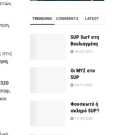
ετών,
TRENDING
COMMENTS
LATEST
νηση,
SUP Surf στη
Βουλιαγμένη
06/02/2015
ς στις
ηση
,
Οι ΜΥΣ στο
SUP
ι
320
23/11/2020
hlap,
και
Φουσκωτό ή
σκληρό SUP?
11/09/2020
δική