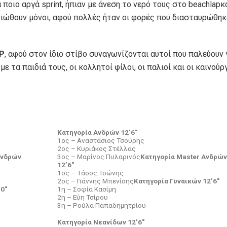
οιο αργά sprint, ήπιαν με άνεση το νερό τους στο beachlapκ
ιώθουν μόνοι, αφού πολλές ήταν οι φορές που διασταυρώθηκ
UP
, αφού στον ίδιο στίβο συναγωνίζονται αυτοί που παλεύουν 
με τα παιδιά τους, οι κολλητοί φίλοι, οι παλιοί και οι καινούρ
Κατηγορία Ανδρών 12’6″
1ος – Αναστάσιος Τσούρης
2ος – Κυριάκος Στέλλας
Ανδρών
3ος – Μαρίνος Πυλαρινός
Κατηγορία Master Ανδρών
12’6″
1ος – Τάσος Τσώνης
2ος – Γιάννης Μπενίσης
Κατηγορία Γυναικών 12’6″
0″
1η – Σοφία Κασίμη
2η – Εύη Τσίρου
3η – Ρούλα Παπαδημητρίου
Κατηγορία Νεανίδων 12’6″