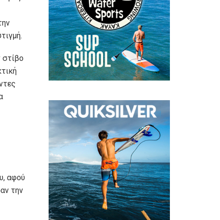
την
τιγμή.
ν στίβο
κτική
οντες
α
υ, αφού
αν την