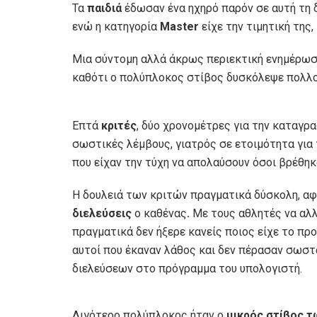
Τα
παιδιά
έδωσαν ένα ηχηρό παρόν σε αυτή τη 
ενώ η κατηγορία
Master
είχε την τιμητική της, 
Μια σύντομη αλλά άκρως περιεκτική ενημέρωση
καθότι ο πολύπλοκος στίβος δυσκόλεψε πολλο
Επτά
κριτές
, δύο χρονομέτρες για την καταγρ
σωστικές λέμβους, γιατρός σε ετοιμότητα για 
που είχαν την τύχη να απολαύσουν όσοι βρέθη
Η δουλειά των κριτών πραγματικά δύσκολη, αφ
διελεύσεις
ο καθένας
.
Με τους αθλητές να αλλ
πραγματικά δεν ήξερε κανείς ποιος είχε το πρ
αυτοί που έκαναν λάθος και δεν πέρασαν σωσ
διελεύσεων στο πρόγραμμα του υπολογιστή.
Λιγότερο πολύπλοκος ήταν ο
μικρός στίβος τ