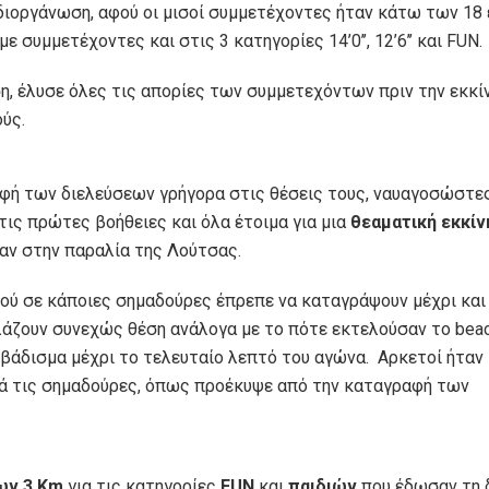
διοργάνωση, αφού οι μισοί συμμετέχοντες ήταν κάτω των 18 
με συμμετέχοντες και στις 3 κατηγορίες 14’0’’, 12’6’’ και FUN.
, έλυσε όλες τις απορίες των συμμετεχόντων πριν την εκκί
ύς.
αφή των διελεύσεων γρήγορα στις θέσεις τους, ναυαγοσώστε
τις πρώτες βοήθειες και όλα έτοιμα για μια
θεαματική εκκίν
καν στην παραλία της Λούτσας.
ού σε κάποιες σημαδούρες έπρεπε να καταγράψουν μέχρι κα
άζουν συνεχώς θέση ανάλογα με το πότε εκτελούσαν το beac
οβάδισμα μέχρι το τελευταίο λεπτό του αγώνα. Αρκετοί ήταν 
τά τις σημαδούρες, όπως προέκυψε από την καταγραφή των
ων 3 Km
για τις κατηγορίες
FUN
και
παιδιών
που έδωσαν τη 