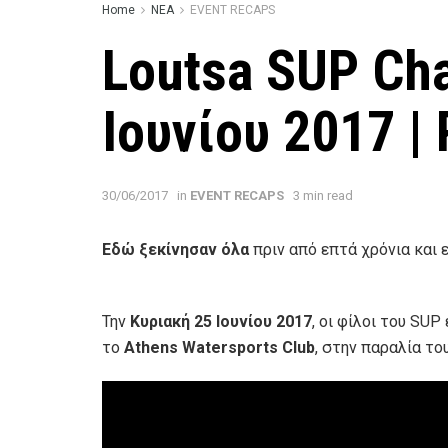
Home
ΝΕΑ
EVENT RECAPS
Loutsa SUP Cha
Ιουνίου 2017 |
30/06/2017
in
EVENT RECAPS
3 min read
Εδώ ξεκίνησαν όλα
πριν από επτά χρόνια και 
SUP Challenge 2017 Vol.1
Την
Κυριακή 25 Ιουνίου 2017
, οι φίλοι του SU
το
Athens Watersports Club
, στην παραλία το