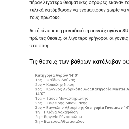
πήραν λιγότερο θεαματικές στροφές έκαναν τα π
τελικά κατόρθωσαν να τερματίσουν χωρίς να ν
τους πρώτους.
Αυτή είναι και η
μοναδικότητα ενός αγώνα S
πρώτες θέσεις, οι λιγότερο γρήγοροι, οι γονείς 
στο σπορ.
Τις θέσεις των βάθρων κατέλαβαν οι:
Κατηγορία Ανρών 14’0″
1ος – Φαίδων Δούκας
2ος – Κρικέλης Νίκος
3ος – Κων/νος Ανδρικόπουλος
Κατηγορία Master 
14’0″
1ος – Τάσος Μοναστηριώτης
2ος – Ζαφείρης Δικονιμάκης
3ος – Βαγγέλης Αβραμίδης
Κατηγορία Γυναικών 14’
1η – Ηλιάνα Λακαφώση
2η – Βιργινία Εθνοπούλου
3η – Βανέσσα Αθανασιάδου