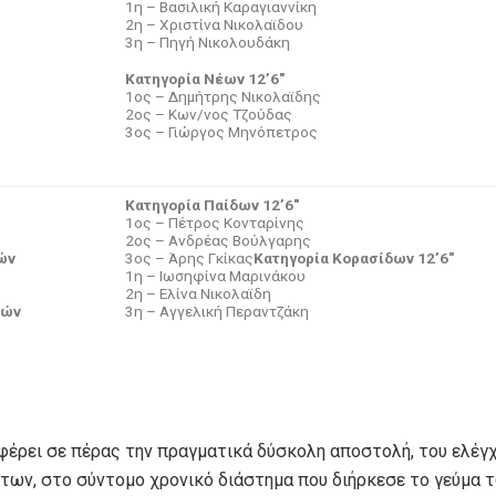
1η – Βασιλική Καραγιαννίκη
2η – Χριστίνα Νικολαϊδου
3η – Πηγή Νικολουδάκη
Κατηγορία Νέων 12’6″
1ος – Δημήτρης Νικολαϊδης
2ος – Κων/νος Τζούδας
3ος – Γιώργος Μηνόπετρος
Κατηγορία Παίδων 12’6″
1ος – Πέτρος Κονταρίνης
2ος – Ανδρέας Βούλγαρης
ών
3ος – Άρης Γκίκας
Κατηγορία Κορασίδων 12’6″
1η – Ιωσηφίνα Μαρινάκου
2η – Ελίνα Νικολαϊδη
κών
3η – Αγγελική Περαντζάκη
φέρει σε πέρας την πραγματικά δύσκολη αποστολή, του ελέγ
των, στο σύντομο χρονικό διάστημα που διήρκεσε το γεύμα 