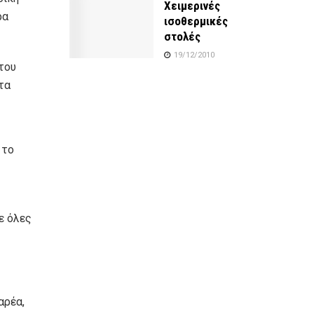
Χειμερινές
ρα
ισοθερμικές
στολές
19/12/2010
 του
στα
 το
ε όλες
αρέα,