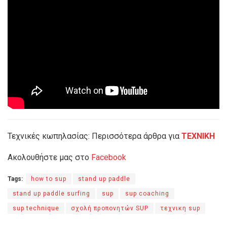
Τεχνικές κωπηλασίας: Περισσότερα άρθρα για
TEXNIKH
Ακολουθήστε μας στο
Facebook
Tags:
how to sup
stand up paddle
stand up paddle surfing
sup
sup coaching
sup technique
σχολή προπονητών SUP
τεχνικη sup